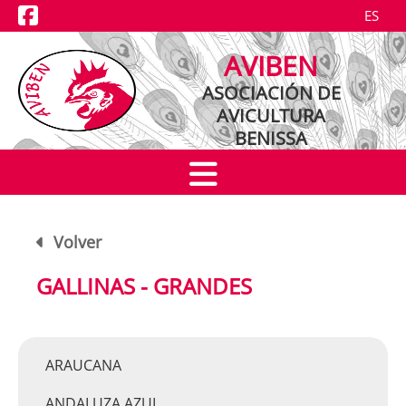
ES
NOTICIAS
AVIBEN
EXPOSICIONES
ASOCIACIÓN DE
AVICULTURA
CRIADORES
BENISSA
RAZAS
Volver
GALLINAS - GRANDES
ARAUCANA
ANDALUZA AZUL