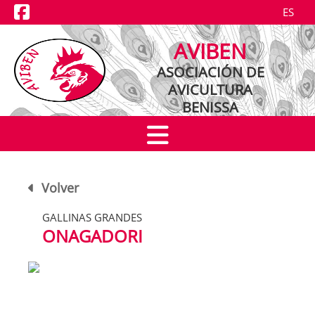
ES
NOTICIAS
AVIBEN
EXPOSICIONES
ASOCIACIÓN DE
AVICULTURA
CRIADORES
BENISSA
RAZAS
Volver
GALLINAS GRANDES
ONAGADORI