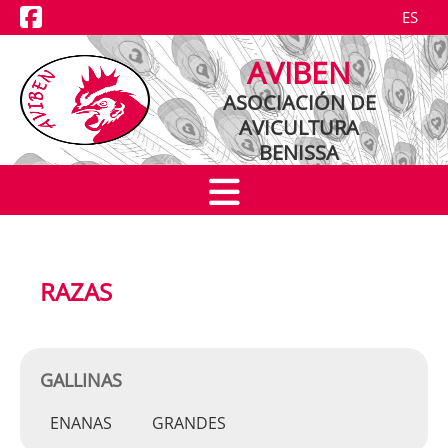
ES
NOTICIAS
AVIBEN
EXPOSICIONES
ASOCIACIÓN DE
AVICULTURA
CRIADORES
BENISSA
RAZAS
RAZAS
GALLINAS
ENANAS
GRANDES