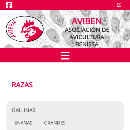
ES
NOTICIAS
AVIBEN
EXPOSICIONES
ASOCIACIÓN DE
AVICULTURA
CRIADORES
BENISSA
RAZAS
RAZAS
GALLINAS
ENANAS
GRANDES