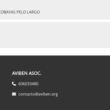
COBAYAS PELO LARGO
AVIBEN ASOC.
606033480
contacto@aviben.org