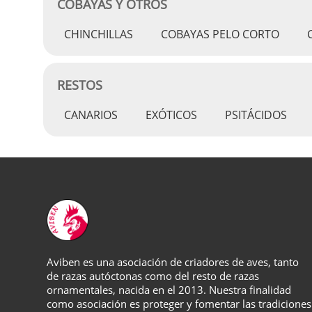
COBAYAS Y OTROS
CHINCHILLAS
COBAYAS PELO CORTO
RESTOS
CANARIOS
EXÓTICOS
PSITÁCIDOS
Aviben es una asociación de criadores de aves, tanto
de razas autóctonas como del resto de razas
ornamentales, nacida en el 2013. Nuestra finalidad
como asociación es proteger y fomentar las tradiciones